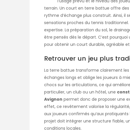
l’usage prévu et le niveau des joueu
terrain. Un court en terre battue offre de
rythme d’échange plus construit. Ainsi, il 
sensations proches du tennis traditionne
expertise. La préparation du sol, le drainag
être pensés dès le départ. C’est pourquo
pour obtenir un court durable, agréable et
Retrouver un jeu plus tradi
La terre battue transforme clairement les se
échanges longs et oblige les joueurs à mieux
chocs sur les articulations, ce qui amélio
particulier, un club ou un hôtel, une
const
Avignon
permet donc de proposer une exp
effet, ce revêtement valorise la régularité
aux joueurs confirmés qu’aux pratiquants l
projet doit intégrer une structure fiable
conditions locales.