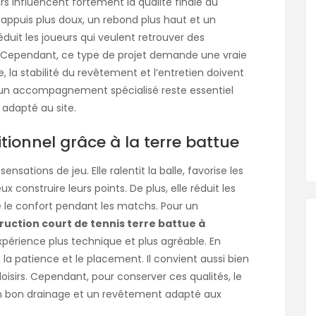
rs influencent fortement la qualité finale du
s appuis plus doux, un rebond plus haut et un
séduit les joueurs qui veulent retrouver des
l. Cependant, ce type de projet demande une vraie
e, la stabilité du revêtement et l’entretien doivent
i un accompagnement spécialisé reste essentiel
 adapté au site.
tionnel grâce à la terre battue
nsations de jeu. Elle ralentit la balle, favorise les
 construire leurs points. De plus, elle réduit les
re le confort pendant les matchs. Pour un
ruction court de tennis terre battue à
érience plus technique et plus agréable. En
, la patience et le placement. Il convient aussi bien
oisirs. Cependant, pour conserver ces qualités, le
, un bon drainage et un revêtement adapté aux