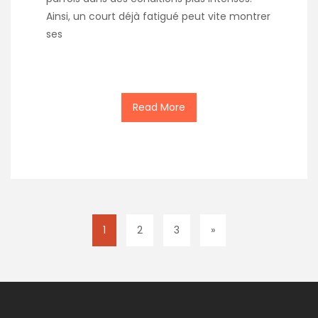
Ainsi, un court déjà fatigué peut vite montrer
ses
Read More
1
2
3
»