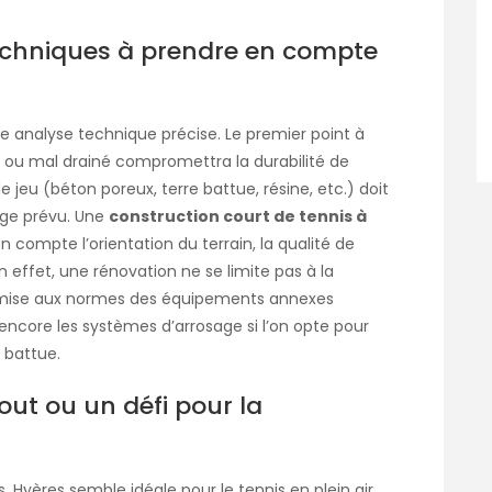
techniques à prendre en compte
ne analyse technique précise. Le premier point à
ssuré ou mal drainé compromettra la durabilité de
 jeu (béton poreux, terre battue, résine, etc.) doit
age prévu. Une
construction court de tennis à
compte l’orientation du terrain, la qualité de
En effet, une rénovation ne se limite pas à la
 remise aux normes des équipements annexes
encore les systèmes d’arrosage si l’on opte pour
 battue.
out ou un défi pour la
, Hyères semble idéale pour le tennis en plein air.