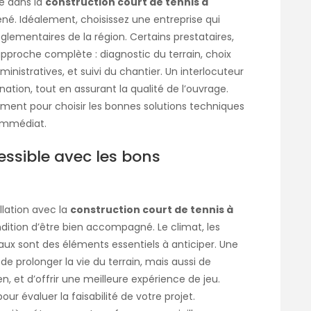
té dans la
construction court de tennis à
ené. Idéalement, choisissez une entreprise qui
églementaires de la région. Certains prestataires,
pproche complète : diagnostic du terrain, choix
istratives, et suivi du chantier. Un interlocuteur
ation, tout en assurant la qualité de l’ouvrage.
amment pour choisir les bonnes solutions techniques
 immédiat.
essible avec les bons
llation avec la
construction court de tennis à
ndition d’être bien accompagné. Le climat, les
ux sont des éléments essentiels à anticiper. Une
 prolonger la vie du terrain, mais aussi de
ien, et d’offrir une meilleure expérience de jeu.
ur évaluer la faisabilité de votre projet.