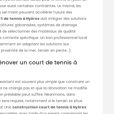
 aussi certaines contraintes. Le mistral, les
au sel marin peuvent accélérer l’usure des
t de tennis à Hyères
doit intégrer des solutions
 clôtures galvanisées, systèmes de drainage
ial de sélectionner des matériaux de qualité
e contexte spécifique. Un bon professionnel local
notamment en adaptant les solutions aux
 proximité de la mer, terrain en pente…).
nover un court de tennis à
t existant est souvent plus simple que construire un
 sol ne change pas et que la rénovation ne modifie
on préalable peut suffire. Néanmoins, dans
 sera requise, notamment si le terrain se situe
al. Une
construction court de tennis à Hyères
encadrée, avec l’aide d’un expert connaissant les