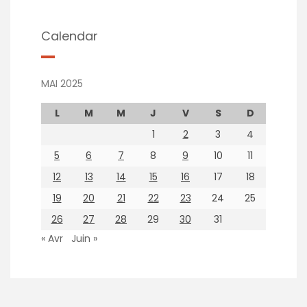
Calendar
MAI 2025
L
M
M
J
V
S
D
1
2
3
4
5
6
7
8
9
10
11
12
13
14
15
16
17
18
19
20
21
22
23
24
25
26
27
28
29
30
31
« Avr
Juin »