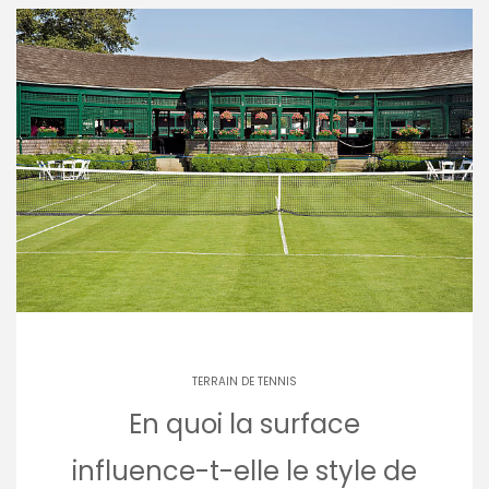
TERRAIN DE TENNIS
En quoi la surface
influence-t-elle le style de