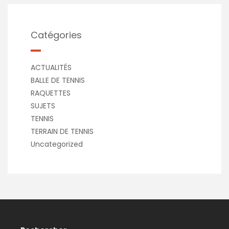
Catégories
ACTUALITÉS
BALLE DE TENNIS
RAQUETTES
SUJETS
TENNIS
TERRAIN DE TENNIS
Uncategorized