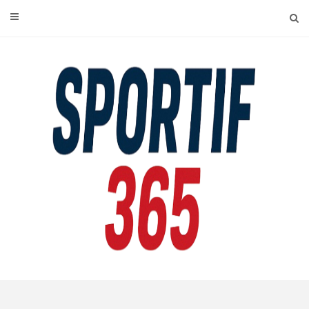
Skip
to
content