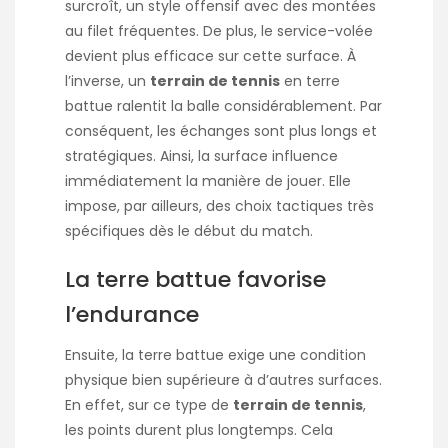
surcroît, un style offensif avec des montées
au filet fréquentes. De plus, le service-volée
devient plus efficace sur cette surface. À
l’inverse, un
terrain de tennis
en terre
battue ralentit la balle considérablement. Par
conséquent, les échanges sont plus longs et
stratégiques. Ainsi, la surface influence
immédiatement la manière de jouer. Elle
impose, par ailleurs, des choix tactiques très
spécifiques dès le début du match.
La terre battue favorise
l’endurance
Ensuite, la terre battue exige une condition
physique bien supérieure à d’autres surfaces.
En effet, sur ce type de
terrain de tennis
,
les points durent plus longtemps. Cela