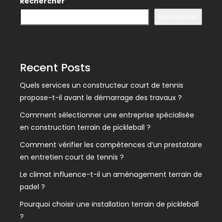
Rechercher
Rechercher
Recent Posts
Quels services un constructeur court de tennis
propose-t-il avant le démarrage des travaux ?
Comment sélectionner une entreprise spécialisée
en construction terrain de pickleball ?
Comment vérifier les compétences d’un prestataire
en entretien court de tennis ?
Le climat influence-t-il un aménagement terrain de
padel ?
Pourquoi choisir une installation terrain de pickleball
?