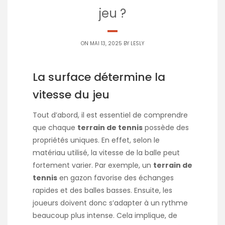
jeu ?
ON MAI 13, 2025 BY
LESLY
La surface détermine la
vitesse du jeu
Tout d’abord, il est essentiel de comprendre
que chaque
terrain de tennis
possède des
propriétés uniques. En effet, selon le
matériau utilisé, la vitesse de la balle peut
fortement varier. Par exemple, un
terrain de
tennis
en gazon favorise des échanges
rapides et des balles basses. Ensuite, les
joueurs doivent donc s’adapter à un rythme
beaucoup plus intense. Cela implique, de