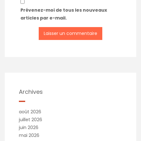
Prévenez-moi de tous les nouveaux
articles par e-mail.
Archives
août 2026
juillet 2026
juin 2026
mai 2026