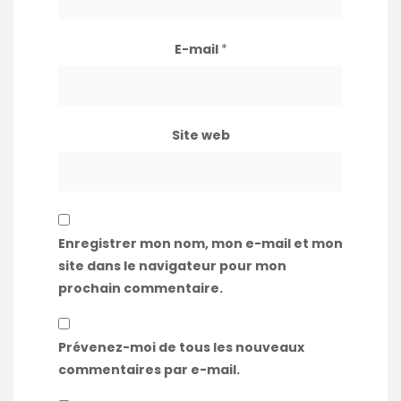
E-mail
*
Site web
Enregistrer mon nom, mon e-mail et mon
site dans le navigateur pour mon
prochain commentaire.
Prévenez-moi de tous les nouveaux
commentaires par e-mail.