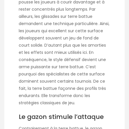
pousse les joueurs à courir davantage et à
rester concentrés plus longtemps. Par
ailleurs, les glissades sur terre battue
demandent une technique particulière. Ainsi,
les joueurs qui excellent sur cette surface
développent souvent un jeu de fond de
court solide. D’autant plus que les amorties
et les effets sont mieux utilisés ici. En
conséquence, le style défensif devient une
arme puissante sur terre battue. C’est
pourquoi des spécialistes de cette surface
dominent souvent certains tournois. De ce
fait, la terre battue façonne des profils très
endurants. Elle transforme donc les
stratégies classiques de jeu.
Le gazon stimule l’attaque
Contrairement à la terre battue, le gazon