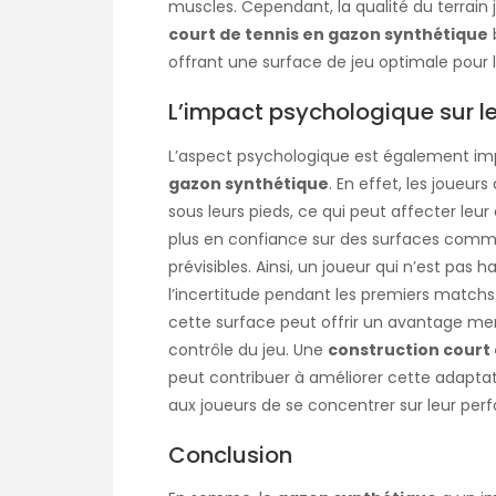
muscles. Cependant, la qualité du terrain
court de tennis en gazon synthétique
offrant une surface de jeu optimale pour l
L’impact psychologique sur l
L’aspect psychologique est également imp
gazon synthétique
. En effet, les joueur
sous leurs pieds, ce qui peut affecter leur
plus en confiance sur des surfaces comme 
prévisibles. Ainsi, un joueur qui n’est pas 
l’incertitude pendant les premiers matchs.
cette surface peut offrir un avantage men
contrôle du jeu. Une
construction court
peut contribuer à améliorer cette adaptati
aux joueurs de se concentrer sur leur perfo
Conclusion