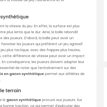
n synthétique
 la vitesse du jeu. En effet, la surface est plus
re plus lente que le dur. Ainsi, la balle rebondit
 des joueurs. D’abord, la balle peut avoir un
favoriser les joueurs qui préfèrent un jeu agressif.
n jeu plus tactique, avec des frappes plus hautes,
s, cette différence de vitesse peut avoir un impact
s. En conséquence, les joueurs doivent adapter leur
st essentiel de noter que l’entraînement sur des
is en gazon synthétique
permet aux athlètes de
.
le terrain
e le
gazon synthétique
procure aux joueurs. Sur
une bonne traction, ce qui permet d’exécuter des