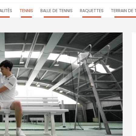
LITÉS
TENNIS
BALLE DE TENNIS
RAQUETTES
TERRAIN DE 