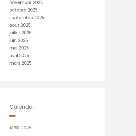
novembre 2025
octobre 2025
septembre 2025
août 2025
juillet 2025
juin 2025
mai 2025
avril 2025
mars 2025
Calendar
AVRIL 2025