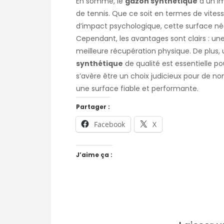
En somme, le
gazon synthétique
a un im
de tennis. Que ce soit en termes de vite
d’impact psychologique, cette surface néc
Cependant, les avantages sont clairs : une
meilleure récupération physique. De plus,
synthétique
de qualité est essentielle po
s’avère être un choix judicieux pour de n
une surface fiable et performante.
Partager :
Facebook
X
J’aime ça :