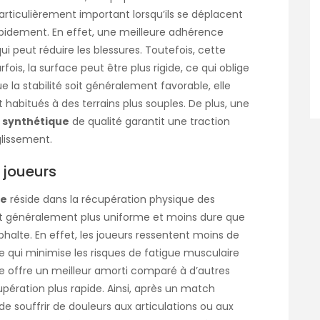
rticulièrement important lorsqu’ils se déplacent
pidement. En effet, une meilleure adhérence
ui peut réduire les blessures. Toutefois, cette
ois, la surface peut être plus rigide, ce qui oblige
ue la stabilité soit généralement favorable, elle
t habitués à des terrains plus souples. De plus, une
n synthétique
de qualité garantit une traction
glissement.
 joueurs
ue
réside dans la récupération physique des
st généralement plus uniforme et moins dure que
halte. En effet, les joueurs ressentent moins de
e qui minimise les risques de fatigue musculaire
que offre un meilleur amorti comparé à d’autres
pération plus rapide. Ainsi, après un match
de souffrir de douleurs aux articulations ou aux