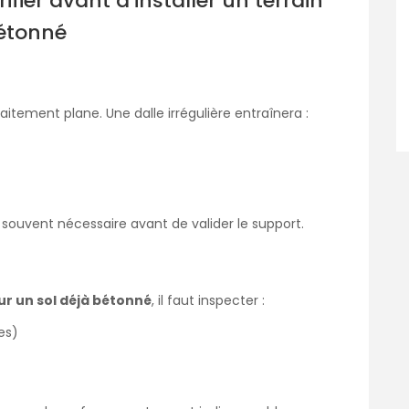
ifier avant d’installer un terrain
bétonné
aitement plane. Une dalle irrégulière entraînera :
souvent nécessaire avant de valider le support.
sur un sol déjà bétonné
, il faut inspecter :
les)