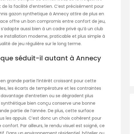
t de la facilité d’entretien. C’est précisément pour
ennis gazon synthetique à Annecy
attire de plus en
rface offre un bon compromis entre confort de jeu,
l s’adapte aussi bien à un cadre privé qu’à un club
e installation moderne, praticable et plus simple à
lité de jeu régulière sur le long terme.
ique séduit-il autant à Annecy
n grande partie l’intérêt croissant pour cette
ides, les écarts de température et les contraintes
t davantage d’entretien ou se dégradent plus
on synthétique bien conçu conserve une bonne
rande partie de l’année. De plus, cette surface
ous les appuis. C’est donc un choix cohérent pour
nfort. Par ailleurs, le rendu visuel est soigné, ce
if. Dans un environnement résidentiel, hôtelier ou