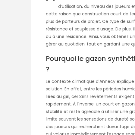
d’utilisation, du niveau des joueurs e
cette raison que
construction court de t
plus de porteurs de projet. Ce type de su
résistance et souplesse d’usage. De plus, i
ou à une résidence. Ainsi, vous obtenez un
gérer au quotidien, tout en gardant une qua
Pourquoi le gazon synthét
?
Le contexte climatique d’Annecy explique e
solution. En effet, entre les périodes hum
liées au gel, certains revêtements exigen
rapidement. À l’inverse, un court en gaz
stabilité et reste agréable à utiliser une g
limite souvent les sensations de dureté s
des joueurs qui recherchent davantage de co
qui valorise immédiatement l’espace sport