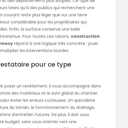
 et des déplacements plus souples. Ce type de
eurs loisirs qu’à des publics qui recherchent une
ien courant reste plus léger que sur une terre
atout considérable pour les propriétaires qui
lles. Enfin, la surface conserve une belle
entretenue. Pour toutes ces raisons,
construction
Annecy
répond à une logique très concrète : jouer
ultiplier les interventions lourdes.
estataire pour ce type
 de poser un revêtement. Il vous accompagne dans
e choix des matériaux et le suivi global du chantier.
voulez éviter les erreurs coûteuses. Un spécialiste
ucture du terrain, le fonctionnement du drainage,
tions d’entretien futures. De plus, il doit vous
re budget, sans vous orienter vers une