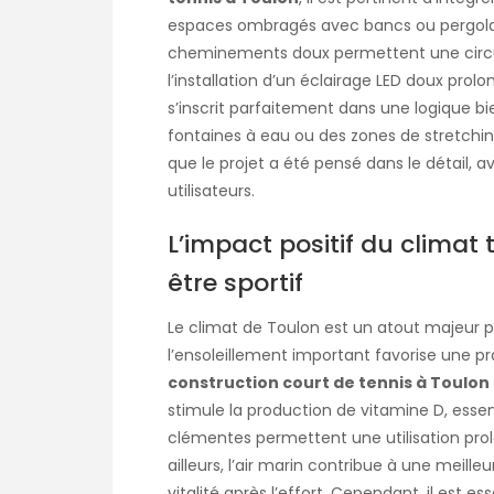
espaces ombragés avec bancs ou pergolas f
cheminements doux permettent une circulat
l’installation d’un éclairage LED doux prolo
s’inscrit parfaitement dans une logique 
fontaines à eau ou des zones de stretching
que le projet a été pensé dans le détail, 
utilisateurs.
L’impact positif du climat
être sportif
Le climat de Toulon est un atout majeur pou
l’ensoleillement important favorise une pra
construction court de tennis à Toulon
stimule la production de vitamine D, essent
clémentes permettent une utilisation prol
ailleurs, l’air marin contribue à une meill
vitalité après l’effort. Cependant, il est 