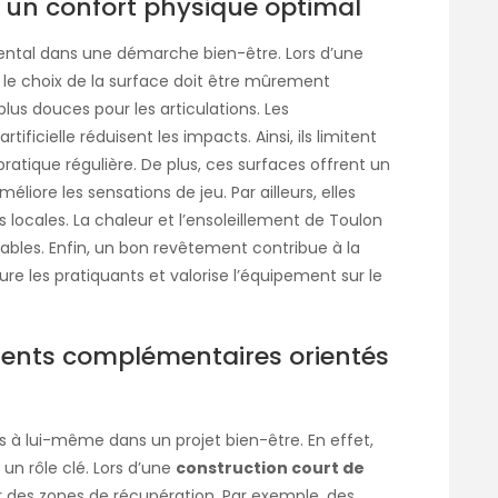
r un confort physique optimal
ental dans une démarche bien-être. Lors d’une
, le choix de la surface doit être mûrement
plus douces pour les articulations. Les
ificielle réduisent les impacts. Ainsi, ils limitent
pratique régulière. De plus, ces surfaces offrent un
iore les sensations de jeu. Par ailleurs, elles
 locales. La chaleur et l’ensoleillement de Toulon
ables. Enfin, un bon revêtement contribue à la
sure les pratiquants et valorise l’équipement sur le
ents complémentaires orientés
rs à lui-même dans un projet bien-être. En effet,
n rôle clé. Lors d’une
construction court de
rer des zones de récupération. Par exemple, des