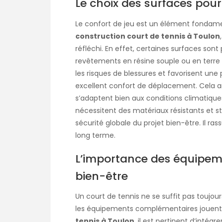
Le choix des surfaces pou
Le confort de jeu est un élément fondam
construction court de tennis à Toulon
réfléchi. En effet, certaines surfaces sont 
revêtements en résine souple ou en terre art
les risques de blessures et favorisent une 
excellent confort de déplacement. Cela amél
s’adaptent bien aux conditions climatiques
nécessitent des matériaux résistants et st
sécurité globale du projet bien-être. Il ras
long terme.
L’importance des équipem
bien-être
Un court de tennis ne se suffit pas toujou
les équipements complémentaires jouent u
tennis à Toulon
, il est pertinent d’intég