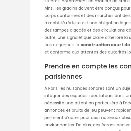
strictes, notamment en matière de stabili
Ainsi, les gradins doivent être conçus pou
corps conformes et des marches antidérapa
à mobilité réduite est une obligation lég
des rampes d’accès et des circulations ad
outre, une signalétique claire améliore la 
ces exigences, la
construction court de 
et conforme aux attentes des autorités lo
Prendre en compte les con
parisiennes
À Paris, les nuisances sonores sont un suj
intégrer des espaces spectateurs dans u
nécessite une attention particulière à l’a
annonces et bruits de jeu peuvent rapideme
pertinent d’opter pour des matériaux absor
environnantes. De plus, des écrans acoust