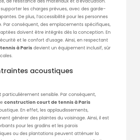
té, de résistance des matériaux et d’évacuation.
r supporter les charges prévues, avec des garde-
ntes. De plus, l’accessibilité pour les personnes
ale. Par conséquent, des emplacements spécifiques,
aptées doivent être intégrés dès la conception. En
sécurité et le confort d’usage. Ainsi, en respectant
tennis à Paris
devient un équipement inclusif, sûr
cales.
traintes acoustiques
et particulièrement sensible. Par conséquent,
ne
construction court de tennis à Paris
coustique. En effet, les applaudissements,
nt générer des plaintes du voisinage. Ainsi, il est
bants pour les gradins et les parois
iques ou des plantations peuvent atténuer la