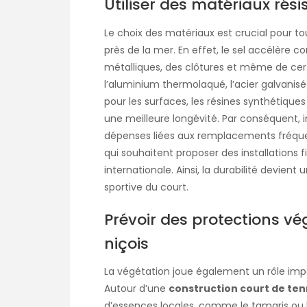
Utiliser des matériaux rési
Le choix des matériaux est crucial pour t
près de la mer. En effet, le sel accélère 
métalliques, des clôtures et même de certa
l’aluminium thermolaqué, l’acier galvanisé 
pour les surfaces, les résines synthétique
une meilleure longévité. Par conséquent, i
dépenses liées aux remplacements fréquent
qui souhaitent proposer des installations 
internationale. Ainsi, la durabilité devien
sportive du court.
Prévoir des protections v
niçois
La végétation joue également un rôle impo
Autour d’une
construction court de ten
d’essences locales, comme le tamaris ou le