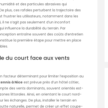
l’humidité et des particules abrasives qui
De plus, ces rafales perturbent la trajectoire des
eut frustrer les utilisateurs, notamment dans les
 il ne s’agit pas seulement d’un inconfort
i influence la durabilité du terrain. Par
conception entraîne souvent des coûts d’entretien
onstitue la première étape pour mettre en place
bles.
ale du court face aux vents
n facteur déterminant pour limiter l’exposition au
tennis à Nice
est prévue près d’un hôtel côtier,
ompte des vents dominants, souvent orientés est-
ones littorales. Ainsi, en orientant le court nord-
ur les échanges. De plus, installer le terrain en
 butte naturelle, permet de créer un effet coupe-