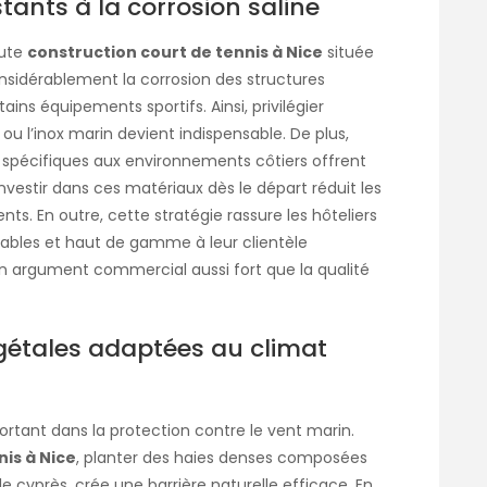
stants à la corrosion saline
oute
construction court de tennis à Nice
située
considérablement la corrosion des structures
ins équipements sportifs. Ainsi, privilégier
ou l’inox marin devient indispensable. De plus,
s spécifiques aux environnements côtiers offrent
nvestir dans ces matériaux dès le départ réduit les
s. En outre, cette stratégie rassure les hôteliers
fiables et haut de gamme à leur clientèle
t un argument commercial aussi fort que la qualité
égétales adaptées au climat
rtant dans la protection contre le vent marin.
nis à Nice
, planter des haies denses composées
 cyprès, crée une barrière naturelle efficace. En