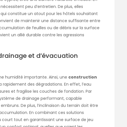
 nécessitent peu d’entretien. De plus, elles
e qui constitue un atout pour les hôtels souhaitant
convient de maintenir une distance suffisante entre
l’accumulation de feuilles ou de débris sur la surface
evient un allié durable contre les agressions
drainage et d’évacuation
e humidité importante. Ainsi, une
construction
a rapidement des dégradations. En effet, l’eau
ures et fragilise les couches de fondation. Par
un système de drainage performant, capable
embruns. De plus, l’inclinaison du terrain doit être
 accumulation. En combinant ces solutions
u court tout en garantissant une surface de jeu
’un confort optimal, quelles que soient les