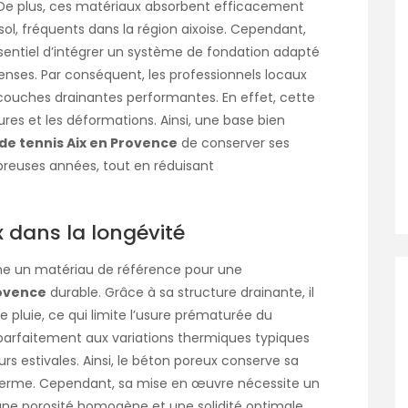
 De plus, ces matériaux absorbent efficacement
ol, fréquents dans la région aixoise. Cependant,
essentiel d’intégrer un système de fondation adapté
enses. Par conséquent, les professionnels locaux
s couches drainantes performantes. En effet, cette
ures et les déformations. Ainsi, une base bien
de tennis Aix en Provence
de conserver ses
euses années, tout en réduisant
x dans la longévité
me un matériau de référence pour une
rovence
durable. Grâce à sa structure drainante, il
pluie, ce qui limite l’usure prématurée du
 parfaitement aux variations thermiques typiques
s estivales. Ainsi, le béton poreux conserve sa
ng terme. Cependant, sa mise en œuvre nécessite un
 une porosité homogène et une solidité optimale.