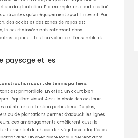
t son implantation. Par exemple, un court destiné
contraintes qu’un équipement sportif intensif. Par
ion, des accès et des zones de repos est
, le court s’insère naturellement dans
utres espaces, tout en valorisant l’ensemble du
e paysage et les
construction court de tennis poitiers
,
ant est primordiale. En effet, un court bien
re l’équilibre visuel. Ainsi, le choix des couleurs,
s mérite une attention particulière. De plus,
gers ou de plantations permet d’adoucir les lignes
illeurs, ces aménagements améliorent aussi le
l est essentiel de choisir des végétaux adaptés au
aborant avec un spécialiste local, il devient alors