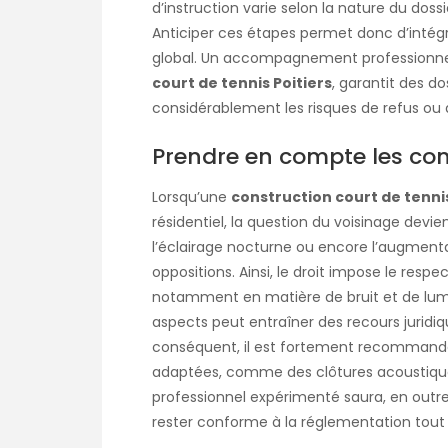
d’instruction varie selon la nature du doss
Anticiper ces étapes permet donc d’intégre
global. Un accompagnement professionne
court de tennis Poitiers
, garantit des d
considérablement les risques de refus o
Prendre en compte les cont
Lorsqu’une
construction court de tennis
résidentiel, la question du voisinage devie
l’éclairage nocturne ou encore l’augment
oppositions. Ainsi, le droit impose le resp
notamment en matière de bruit et de lumi
aspects peut entraîner des recours juridiq
conséquent, il est fortement recommandé 
adaptées, comme des clôtures acoustique
professionnel expérimenté saura, en outre,
rester conforme à la réglementation tout 