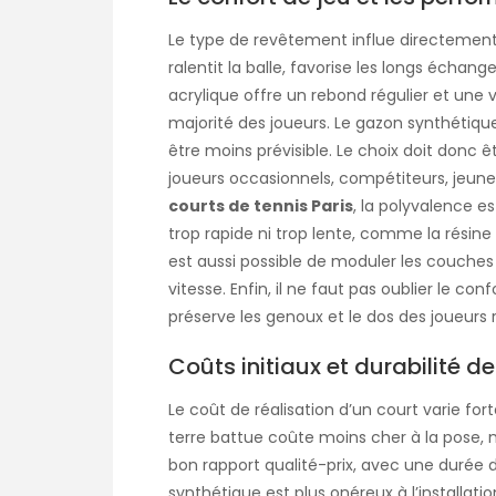
Le type de revêtement influe directement 
ralentit la balle, favorise les longs échan
acrylique offre un rebond régulier et une 
majorité des joueurs. Le gazon synthétiqu
être moins prévisible. Le choix doit donc êt
joueurs occasionnels, compétiteurs, jeune
courts de tennis Paris
, la polyvalence e
trop rapide ni trop lente, comme la résine a
est aussi possible de moduler les couches
vitesse. Enfin, il ne faut pas oublier le co
préserve les genoux et le dos des joueurs r
Coûts initiaux et durabilité d
Le coût de réalisation d’un court varie fo
terre battue coûte moins cher à la pose, m
bon rapport qualité-prix, avec une durée d
synthétique est plus onéreux à l’installat