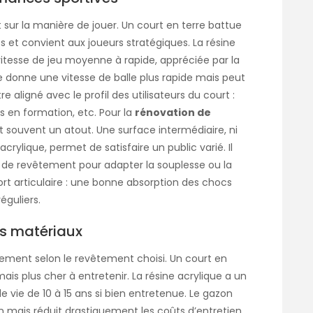
sur la manière de jouer. Un court en terre battue
ges et convient aux joueurs stratégiques. La résine
vitesse de jeu moyenne à rapide, appréciée par la
e donne une vitesse de balle plus rapide mais peut
re aligné avec le profil des utilisateurs du court :
s en formation, etc. Pour la
rénovation de
st souvent un atout. Une surface intermédiaire, ni
crylique, permet de satisfaire un public varié. Il
 de revêtement pour adapter la souplesse ou la
nfort articulaire : une bonne absorption des chocs
éguliers.
es matériaux
rtement selon le revêtement choisi. Un court en
ais plus cher à entretenir. La résine acrylique a un
e vie de 10 à 15 ans si bien entretenue. Le gazon
ion mais réduit drastiquement les coûts d’entretien