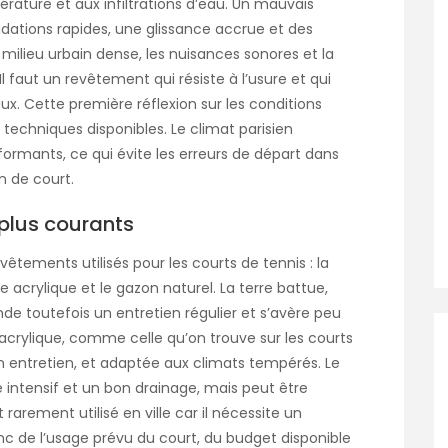
rature et aux infiltrations d’eau. Un mauvais
dations rapides, une glissance accrue et des
milieu urbain dense, les nuisances sonores et la
 faut un revêtement qui résiste à l’usure et qui
ux. Cette première réflexion sur les conditions
 techniques disponibles. Le climat parisien
rformants, ce qui évite les erreurs de départ dans
n de court.
 plus courants
vêtements utilisés pour les courts de tennis : la
e acrylique et le gazon naturel. La terre battue,
de toutefois un entretien régulier et s’avère peu
e acrylique, comme celle qu’on trouve sur les courts
n entretien, et adaptée aux climats tempérés. Le
 intensif et un bon drainage, mais peut être
t rarement utilisé en ville car il nécessite un
nc de l’usage prévu du court, du budget disponible